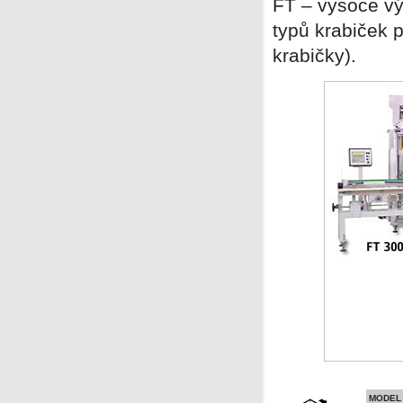
FT – vysoce vý
typů krabiček p
krabičky).
MODEL