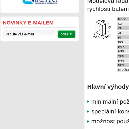
Modelová řada 
rychlosti balen
MODEL
NOVINKY E-MAILEM
C3
CM
AG
FT
IBS
IVFX
IVFS
VHS
IVFB
NHS
MRAŽEN
Hlavní výhody
minimální po
speciální kon
možnost použí