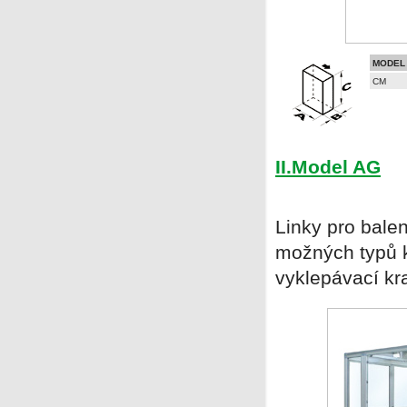
MODEL
CM
II.Model AG
Linky pro balen
možných typů k
vyklepávací kr