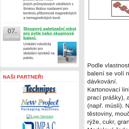
jiných průmyslových odvětvích s
širokou škálou nastavení pro
kontrolu přítomnosti magnetických
a nemagnetických kovů.
Sloupový paletizační robot
07.
pro pytle nebo skupinové
LISTOPAD
balení.
Unikátní robotický
paletizér pro
skládání výrobků na
paletu.
Podle vlastnos
balení se volí
NAŠI PARTNEŘI
dávkování.
Kartonovací lin
prací prášky), 
(např. müsli). 
těstoviny, mouč
rýže, cukr, gra