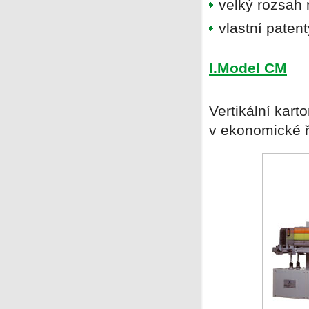
velký rozsah
vlastní paten
I.Model CM
Vertikální kart
v ekonomické ř