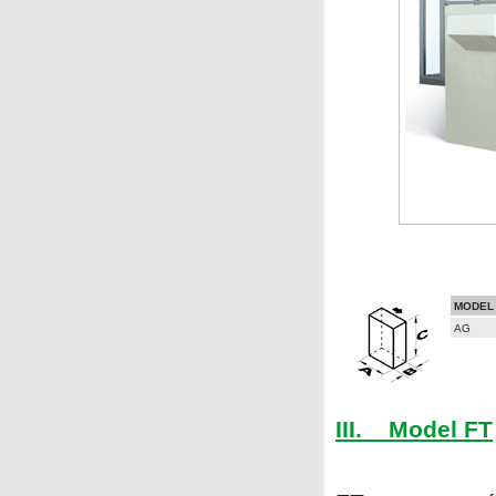
MODEL
AG
III. Model FT