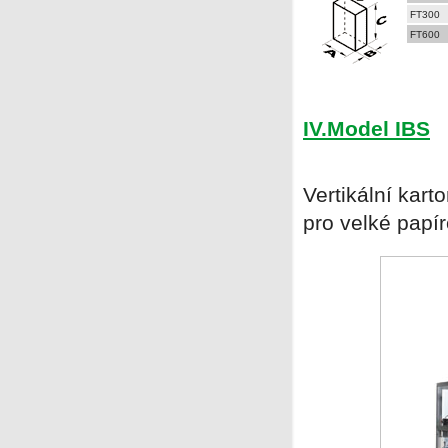
FT300
FT600
IV.Model IBS
Vertikální kart
pro velké papí