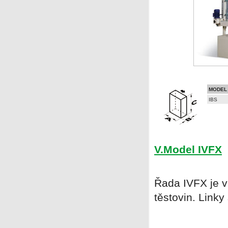
MODEL
IBS
V.Model IVFX
Řada IVFX je v
těstovin. Link