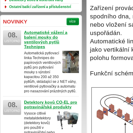
Detektory kovů a kontrolní váhy
Zařízení provád
Ostatní balící zařízení a příslušenství
spodního dna,
NOVINKY
více
nebo vložení s
uspořádán.
Automatické vážení a
08.
balení mouky do
Automatické li
LISTOPAD
ventilových pytlů
Technipes
jako vertikální
Automatická pytlovací
polohu formov
linka Technipes do
papírových ventilových
pytlů pro pytlování
Funkční schéma
mouky s výrobní
kapacitou 200 až 350
pytlů/h, skládající se z NET váhy,
ventilové pytlovačky a automatu
pro nasazování prázdných pytlů.
Detektory kovů CO-EL pro
08.
potravinářské produkty
LISTOPAD
Vysoce citlivé
metataldetektory
(detektory kovů)
pro použití v
potravinářství nebo