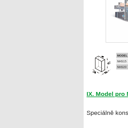
MODEL
NHS15
NHS20
IX. Model pr
Speciálně kons