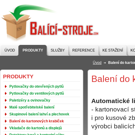
BALÍCÍ-STROJE
.COM
ÚVOD
PRODUKTY
SLUŽBY
REFERENCE
KE STAŽENÍ
K
Úvod
Balení do kart
PRODUKTY
Balení do 
Pytlovačky do otevřených pytlů
Pytlovačky do ventilových pytlů
Automatické l
Paletizéry a ovinovačky
Malé spotřebitelské balení
- kartonovací s
Skupinové balení lahví a plechovek
i pro kusové z
Balení do kartonových krabiček
výrobci balicích 
Vkladače do kartonů a displejů