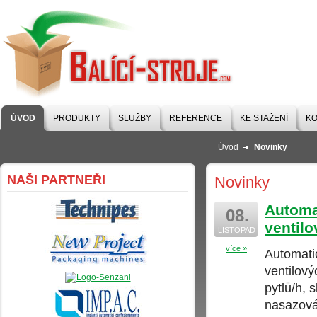
BALÍCÍ-STROJE
.COM
ÚVOD
PRODUKTY
SLUŽBY
REFERENCE
KE STAŽENÍ
KO
Úvod
Novinky
NAŠI PARTNEŘI
Novinky
Automa
08.
ventilo
LISTOPAD
více »
Automati
ventilový
pytlů/h, 
nasazová