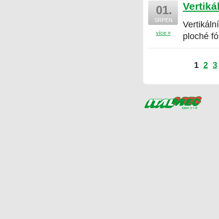
Vertiká
01.
SRPEN
Vertikáln
více »
ploché f
1
2
3