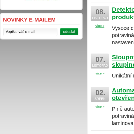
Detekt
08.
produk
LISTOPAD
NOVINKY E-MAILEM
více »
Vysoce ci
potraviná
nastaven
Sloupov
07.
skupin
LISTOPAD
více »
Unikátní 
Automat
02.
otevře
SRPEN
více »
Plně aut
potravin
laminova