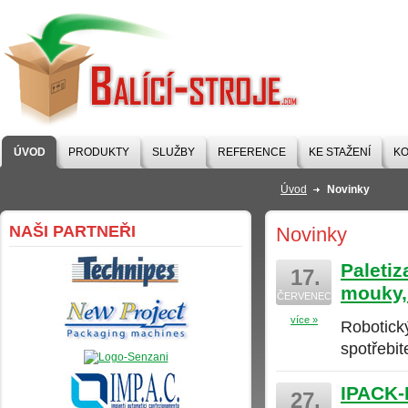
BALÍCÍ-STROJE
.COM
ÚVOD
PRODUKTY
SLUŽBY
REFERENCE
KE STAŽENÍ
KO
Úvod
Novinky
NAŠI PARTNEŘI
Novinky
Paletiz
17.
mouky,
ČERVENEC
více »
Robotický
spotřebi
IPACK-I
27.