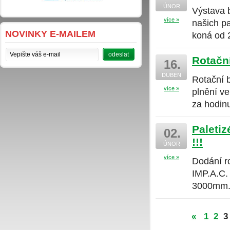
ÚNOR
Výstava b
více »
našich p
NOVINKY E-MAILEM
koná od 
Rotační
16.
DUBEN
Rotační 
více »
plnění ve
za hodi
Paletiz
02.
!!!
ÚNOR
více »
Dodání r
IMP.A.C.
3000mm
«
1
2
3